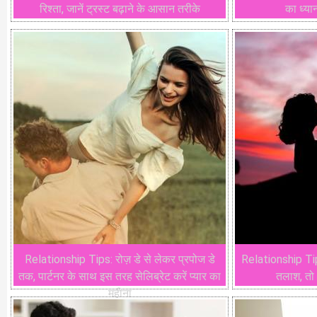
रिश्ता, जानें ट्रस्ट बढ़ाने के आसान तरीके
का ध्यान
Relationship Tips: रोज़ डे से लेकर प्रपोज डे
Relationship Tip
तक, पार्टनर के साथ इस तरह सेलिब्रेट करें प्यार का
तलाश, तो ध
महीना