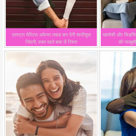
एक्स्ट्रा मेरिटल अफेयर तबाह कर देगी शादीशुदा
खामोशी और चिड़चिड़
जिंदगी, वक्त रहते बचा लें रिश्ता
की नाखुशी