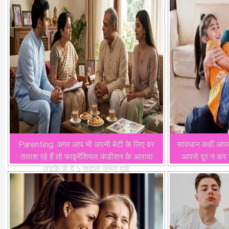
Parenting: अगर आप भी अपनी बेटी के लिए वर
सावधान कहीं आपकी य
तलाश रहे हैं तो फाइनेंशियल कंडीशन के अलावा
आपसे दूर न कर दे
लड़के से ये 5 सवाल जरूर पूछें: