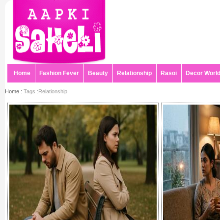
Home
Fashion Fever
Beauty
Relationship
Rasoi
Decor Worl
Home :
Tags :Relationship