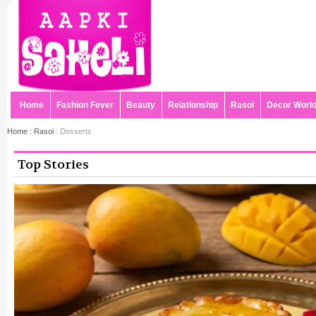
Home
Fashion Fever
Beauty
Relationship
Rasoi
Decor Worl
Home :
Rasoi
: Desserts
Top Stories