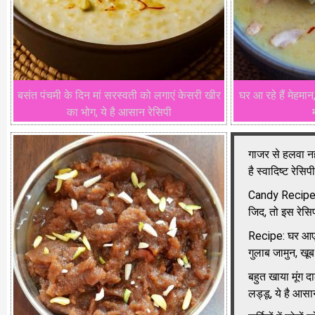
बसंत पंचमी के दिन मां सरस्वती को लगाएं केसरी खीर
घर आ रहे हैं मेहम
का भोग, ये है आसान रेसिपी
गाजर से हलवा नही
है स्वादिष्ट रेसिपी
Candy Recipe: बच
जिद, तो इस रेसिप
Recipe: घर आए 
गुलाब जामुन, खूब
बहुत खाया मूंग द
लड्डू, ये है आसा