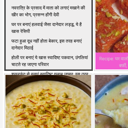
नवरात्रि के प्रसाद में माता को लगाएं मखाने की
खीर का भोग, प्रसन्न होंगी देवी
घर पर बनाएं हलवाई जैसा दानेदार लड्डू, ये है
खास रेसिपी
फटा हुआ दूध नहीं होता बेकार, इस तरह बनाएं
दानेदार मिठाई
होली पर बनाएं ये खास स्वादिष्ट पकवान, उंगलियां
Recipe: घर वालो
चाटते रह जाएगा परिवार
बर्फी
शकरकंद से बनाएं स्वादिष्ट गुलाब जामुन, इस तरह
करें तैयार