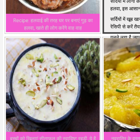
सर्दियों में लोग
हलवा, इस आसान व
सर्दियों में खूब
Recipe: हलवाई की तरह घर पर बनाएं गुड़ का
रेसिपी से करें तैय
हलवा, खाते ही लोग करेंगे वाह वाह
गलने लगा है ज्या
बनाएं हलवा
बच्चों को खिलाएं सीताफल की स्वादिष्ट रबड़ी, ये है
नवरात्रि के व्र