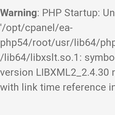
Warning
: PHP Startup: Un
'/opt/cpanel/ea-
php54/root/usr/lib64/php
/lib64/libxslt.so.1: symb
version LIBXML2_2.4.30 no
with link time reference i