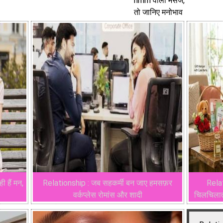
hmm वाला मैसेज,
तो जानिए मनोभाव
 हैं मन,
Relationship : जब सहकर्मी बन जाए हमसफ़र
Relat
वर्कप्लेस रोमांस और शादी
चिलचिलाती 