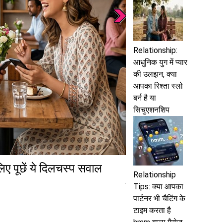
Relationship:
आधुनिक युग में प्यार
की उलझन, क्या
आपका रिश्ता स्लो
बर्न है या
सिचुएशनशिप
ए पूछें ये दिलचस्प सवाल
Relationship Tips:
Relationship
हैं, तो रोज अपनाएं ये छ
Tips: क्या आपका
पार्टनर भी चैटिंग के
टाइम करता है
read more....