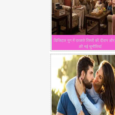
डिजिटल युग में दरकते रिश्तों की दीवार औ
की नई चुनौतियां