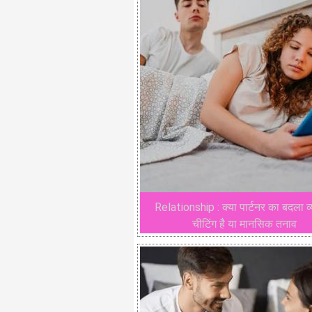
Relationship : क्या पार्टनर का बदला व
चीटिंग है या मानसिक तनाव