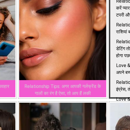
Relatio
करें प्
टपरी और 
Relatio
राशियां 
Relatio
डेटिंग त
होगा पछ
Love & 
अपने बच
Relatio
्यवहार
Relationship Tips: अगर आपकी गर्लफ्रेंड के
इंप्रेस, 
गालों का रंग है ऐसा, तो आप हैं लकी
Love &
कैसे बचा
Relatio
देने की