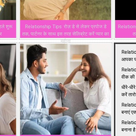
ले शुरू
Relationship Tips: रोज़ डे से लेकर प्रपोज डे
Relations
ार
तक, पार्टनर के साथ इस तरह सेलिब्रेट करें प्यार का
त
महीना
Relatio
आपका पार
Relatio
वीक की त
धीरे-धीरे
करें तार
Relation
बनाएं एक्
Relatio
बनाना है