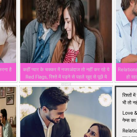
रना है
कहीं प्यार के चक्कर में नजरअंदाज तो नहीं कर रहे ये
Relations
Red Flags, रिश्ते में पड़ने से पहले खुद से पूछें ये
हो रहा
सवाल
रिश्तों 
भी तो नह
Love & R
गेम्स का
Relatio