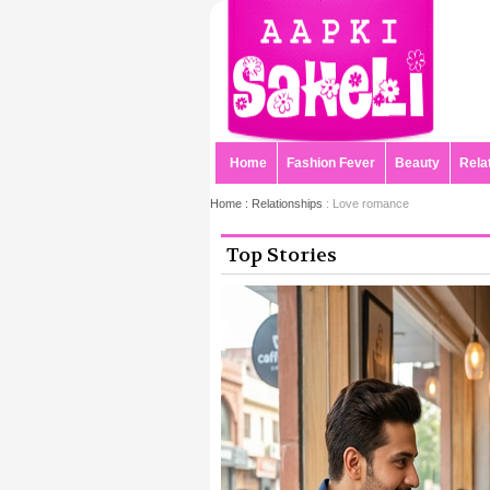
Home
Fashion Fever
Beauty
Rela
Home :
Relationships
: Love romance
Top Stories