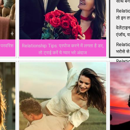
साथ बनाए
Relatio
तो इन तर
वेलेंटाइ
एंजॉय, य
Relatio
र परवरिश
Relationship Tips: प्रपोज करने में लगता है डर,
भरोसे से
तो ट्राई करें ये प्यार भरे अंदाज
Relatio
रिश्ता, 