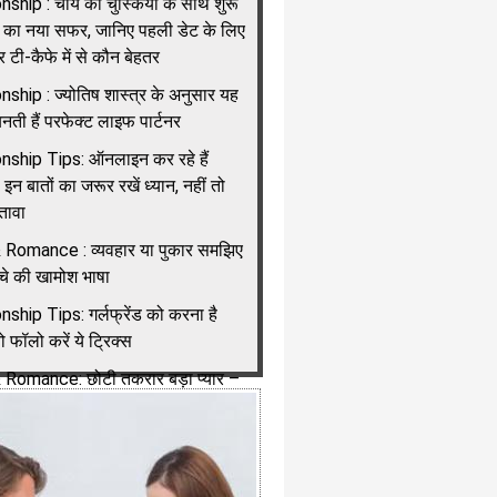
nship : चाय की चुस्कियों के साथ शुरू
यार का नया सफर, जानिए पहली डेट के लिए
टी-कैफे में से कौन बेहतर
nship : ज्योतिष शास्त्र के अनुसार यह
बनती हैं परफेक्ट लाइफ पार्टनर
nship Tips: ऑनलाइन कर रहे हैं
ो इन बातों का जरूर रखें ध्यान, नहीं तो
तावा
Romance : व्यवहार या पुकार समझिए
्चे की खामोश भाषा
nship Tips: गर्लफ्रेंड को करना है
तो फॉलो करें ये ट्रिक्स
 Romance: छोटी तकरार बड़ा प्यार –
एं अपना रिश्ता
nship Tips: रिश्ते में कब आती है धोखा
 नौबत, समय रहते समझें गलती