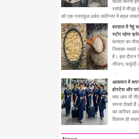
फॉलो करना हर 
रसोई में मौजूद
को एक पावरफुल हर्बल क्लीन्जर में बदल सकती 
बरसात में गेहूं
स्टोर रहेगा फ्र
बरसात का मौस
जिसका सबसे ज्
है। इस दौरान गे
सीलन, फफूंदी 
...
​आसमान में सपन
होस्टेस और पाए
क्या आप भी नील
सपना देखते हैं
का करियर आपक
विकल्प हो सकता