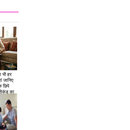
ा भी हर
हां जानिए
 छिपे
सेकंड का