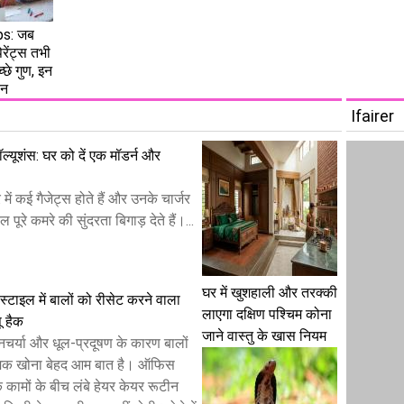
ps: जब
ेरेंट्स तभी
अच्छे गुण, इन
ान
Ifairer
 सॉल्यूशंस: घर को दें एक मॉडर्न और
ं कई गैजेट्स होते हैं और उनके चार्जर
पूरे कमरे की सुंदरता बिगाड़ देते हैं।...
घर में खुशहाली और तरक्की
टाइल में बालों को रीसेट करने वाला
लाएगा दक्षिण पश्चिम कोना
पू हैक
जाने वास्तु के खास नियम
नचर्या और धूल-प्रदूषण के कारण बालों
मक खोना बेहद आम बात है। ऑफिस
 कामों के बीच लंबे हेयर केयर रूटीन