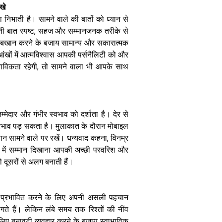
लड़कियां जो तुरंत
खे
दे बैठती हैं दिल
निभाती है। सामने वाले की बातों को ध्यान से
अपनी बात स्पष्ट, सहज और सम्मानजनक तरीके से
का बखान करने के बजाय सामान्य और सकारात्मक
आंखों में आत्मविश्वास आपकी पर्सनैलिटी को और
वाभाविकता रहेगी, तो सामने वाला भी आपके साथ
Relationship:
आधुनिक युग में
प्यार की उलझन,
मेदार और गंभीर स्वभाव को दर्शाता है। देर से
क्या आपका रिश्ता
 प्रभाव पड़ सकता है। मुलाकात के दौरान मोबाइल
स्लो बर्न है या
सिचुएशनशिप
ान सामने वाले पर रखें। धन्यवाद कहना, विनम्र
ं में सम्मान दिखाना आपकी अच्छी परवरिश और
 दूसरों से अलग बनाती हैं।
ो प्रभावित करने के लिए अपनी असली पहचान
गते हैं। लेकिन लंबे समय तक रिश्तों की नींव
िए बनावटी व्यवहार करने के बजाय स्वाभाविक