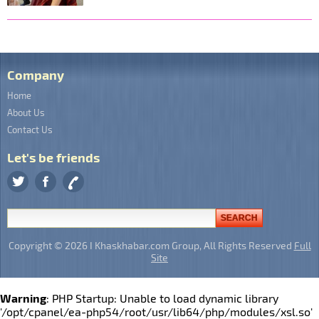
Company
Home
About Us
Contact Us
Let's be friends
Copyright © 2026 I Khaskhabar.com Group, All Rights Reserved
Full
Site
Warning
: PHP Startup: Unable to load dynamic library
'/opt/cpanel/ea-php54/root/usr/lib64/php/modules/xsl.so'