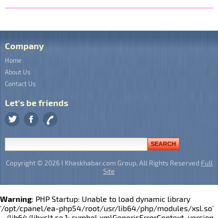
Company
Home
About Us
Contact Us
Let's be friends
Copyright © 2026 I Khaskhabar.com Group, All Rights Reserved
Full
Site
Warning
: PHP Startup: Unable to load dynamic library
'/opt/cpanel/ea-php54/root/usr/lib64/php/modules/xsl.so'
- /lib64/libxslt.so.1: symbol xmlGenericErrorContext, version