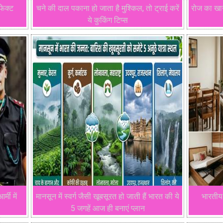
फेक्ट
चने की दाल पकाना हो जाता है मुश्किल, तो ट्राई करें
रोज का खाना
ये कुकिंग टिप्स
मी में
मानसून में स्वर्ग जैसी खूबसूरत हो जाती हैं भारत की ये
भारतीय 
5 जगहें आज ही बनाएं प्लान