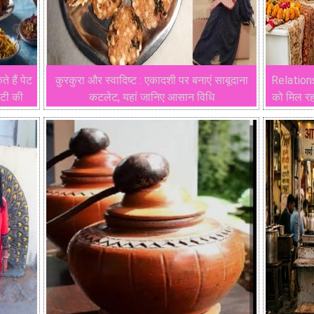
 हैं पेट
कुरकुरा और स्वादिष्ट : एकादशी पर बनाएं साबूदाना
​Relations
िटी की
कटलेट, यहां जानिए आसान विधि
को मिल रह