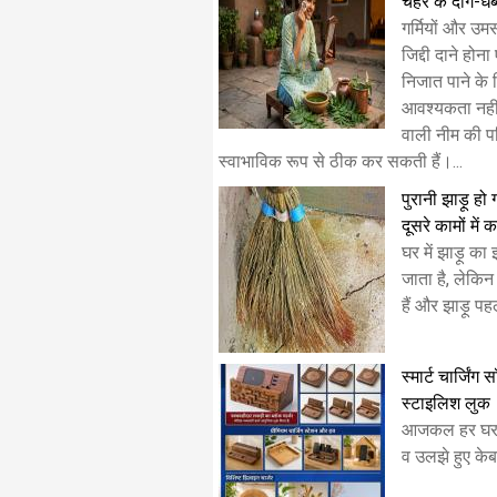
चेहरे के दाग-धब्
गर्मियों और उम
जिद्दी दाने हो
निजात पाने के ल
आवश्यकता नही
वाली नीम की पत्
स्वाभाविक रूप से ठीक कर सकती हैं।...
पुरानी झाड़ू हो
दूसरे कामों में क
घर में झाड़ू क
जाता है, लेकि
हैं और झाड़ू प
स्मार्ट चार्जिंग
स्टाइलिश लुक
​आजकल हर घर मे
व उलझे हुए केबल 