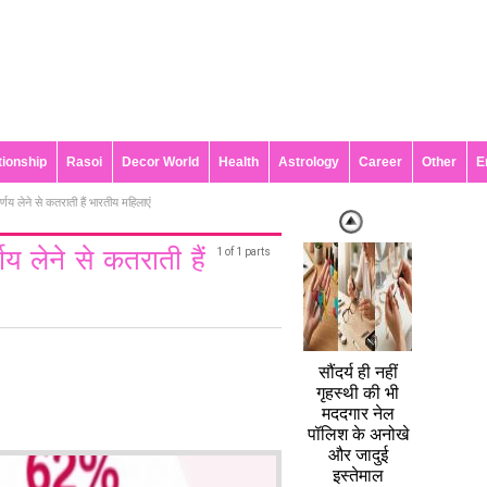
tionship
Rasoi
Decor World
Health
Astrology
Career
Other
E
र्णय लेने से कतराती हैं भारतीय महिलाएं
णय लेने से कतराती हैं
1 of 1 parts
सौंदर्य ही नहीं
गृहस्थी की भी
मददगार नेल
पॉलिश के अनोखे
और जादुई
इस्तेमाल