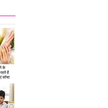
े के
रहते है
एं सॉफ्ट