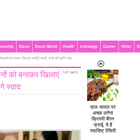
tionship
Rasoi
Decor World
Health
Astrology
Career
Other
E
ानों को बनाकर खिलाएं कचौड़ी सब्जी, कभी नहीं भूलेंगे स्वाद
नों को बनाकर खिलाएं
1 of 1 parts
गे स्वाद
दाल-चावल पर
अच्छा लगेगा
क्रिस्पी बैंगन
फ्राई, ये है
स्वादिष्ट रेसिपी