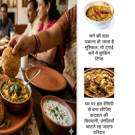
चने की दाल
पकाना हो जाता है
मुश्किल, तो ट्राई
करें ये कुकिंग
टिप्स
घर पर इस रेसिपी
से बना लीजिए
कटहल की
बिरयानी, उंगलियाँ
चाटते रह जाएगा
परिवार