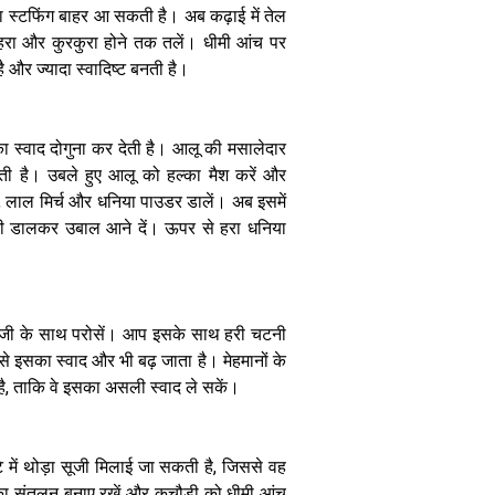
थकेंगे मेहमान
ना स्टफिंग बाहर आ सकती है। अब कढ़ाई में तेल
नहरा और कुरकुरा होने तक तलें। धीमी आंच पर
 और ज्यादा स्वादिष्ट बनती है।
ा स्वाद दोगुना कर देती है। आलू की मसालेदार
ती है। उबले हुए आलू को हल्का मैश करें और
बाजार में बिक रहा
है मिलावटी टोमैटो
ल्दी, लाल मिर्च और धनिया पाउडर डालें। अब इसमें
सॉस, इस तरह घर
नी डालकर उबाल आने दें। ऊपर से हरा धनिया
पर बनाएं
्जी के साथ परोसें। आप इसके साथ हरी चटनी
े इसका स्वाद और भी बढ़ जाता है। मेहमानों के
ा है, ताकि वे इसका असली स्वाद ले सकें।
टे में थोड़ा सूजी मिलाई जा सकती है, जिससे वह
ं का संतुलन बनाए रखें और कचौड़ी को धीमी आंच