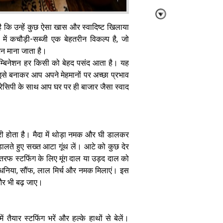
है कि उन्हें कुछ ऐसा खास और स्वादिष्ट खिलाया
में कचौड़ी-सब्जी एक बेहतरीन विकल्प है, जो
जन माना जाता है।
म्बिनेशन हर किसी को बेहद पसंद आता है। यह
झटपट बनाएं
ि इसे बनाकर आप अपने मेहमानों पर अच्छा प्रभाव
विदाउट-बेक
रेसिपी के साथ आप घर पर ही बाजार जैसा स्वाद
ओरियो चॉकलेट
बॉल्स : बच्चों और
बड़ों की पसंदीदा
स्वीट डिश
ी होता है। मैदा में थोड़ा नमक और घी डालकर
 डालते हुए सख्त आटा गूंथ लें। आटे को कुछ देर
तरफ स्टफिंग के लिए मूंग दाल या उड़द दाल को
, धनिया, सौंफ, लाल मिर्च और नमक मिलाएं। इस
 और भी बढ़ जाए।
पालक चीज कॉर्न
मिनी डोसा : खाने
के बाद आपकी
ैयार स्टफिंग भरें और हल्के हाथों से बेलें।
तारीफ करते नही