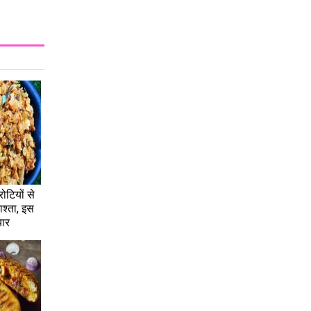
ोटियों से
नाश्ता, इस
यार