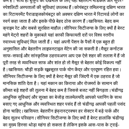
कम है। साथ ही बुजुर्गों की देखभाल के लिए यहां बेहतरीन मेडिकल और सुपर-
स्पेशलिटी अस्पतालों की सुविधाएं उपलब्ध हैं।​कोयंबटूर तमिलनाडु दक्षिण भारत
का रिटायरमेंट पैराडाइज​कोयंबटूर को अक्सर दक्षिण भारत में रिटायर्ड लोगों का
स्वर्ग कहा जाता है और इसके पीछे बेहद ठोस कारण हैं।​खासियत: बेहद कम
क्राइम रेट और सबसे सुरक्षित माहौल।सीनियर सिटीजन्स के लिए क्यों है बेस्ट
महंगे मेट्रो शहरों के मुकाबले यहां काफी किफायती दरों पर विश्व स्तरीय
स्वास्थ्य सुविधाएं मिल जाती हैं। यहां अपनी पेंशन के पैसों में एक बहुत ही
अनुशासित और बेहतरीन लाइफस्टाइल मेंटेन की जा सकती है।मैसूर कर्नाटक
साफ-सफाई और सांस्कृतिक ठहराव​अगर आप एक ऐसे शहर की तलाश में हैं जो
पूरी तरह से व्यवस्थित साफ और शांत हो तो मैसूर से बेहतर कोई विकल्प नहीं
है।​खासियत: चौड़ी सड़कें खूबसूरत पार्क योग केंद्र और प्रदूषण रहित हवा।
सीनियर सिटीजन्स के लिए क्यों है बेस्ट मैसूर की जिंदगी में एक ठहराव है जो
मानसिक शांति देता है। यहां मकान का किराया और रोजमर्रा के सामान की
कीमत बड़े शहरों की तुलना में बेहद कम है जिससे बजट नहीं बिगड़ता।​चंडीगढ़
आधुनिक सुविधाएं और सुरक्षा का बेजोड़ तालमेल​यदि आपको प्लानिंग के साथ
बसाए गए आधुनिक और व्यवस्थित शहर पसंद हैं तो चंडीगढ़ आपकी पहली पसंद
होना चाहिए।खासियत: बेहतरीन इंफ्रास्ट्रक्चर हर सेक्टर में बड़े पार्क और
बेहद सुलभ परिवहन।​सीनियर सिटीजन्स के लिए क्यों है बेस्ट हालांकि चंडीगढ़
का मुख्य हिस्सा थोड़ा महंगा हो सकता है लेकिन इसके आस-पास के ट्राई-