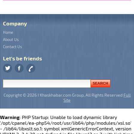
Company
Home
About Us
Contact Us
Let's be friends
Copyright © 2026 I Khaskhabar.com Group, All Rights Reserved
Full
Site
Warning
: PHP Startup: Unable to load dynamic library
'/opt/cpanel/ea-php54/root/usr/lib64/php/modules/xsl.so'
- /lib64/libxslt.so.1: symbol xmlGenericErrorContext, version