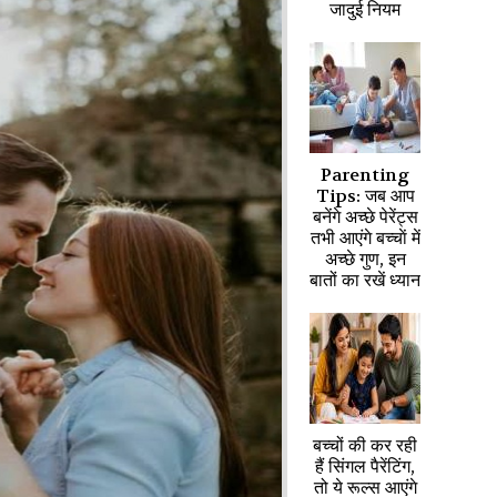
जादुई नियम
Parenting
Tips: जब आप
बनेंगे अच्छे पेरेंट्स
तभी आएंगे बच्चाें में
अच्छे गुण, इन
बातों का रखें ध्यान
बच्चों की कर रही
हैं सिंगल पैरेंटिंग,
तो ये रूल्स आएंगे