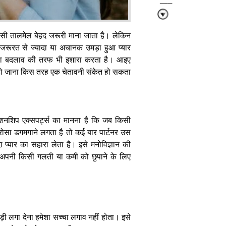
काम
पसी तालमेल बेहद जरूरी माना जाता है। लेकिन
र जरूरत से ज्यादा या अचानक उमड़ा हुआ प्यार
या बदलाव की तरफ भी इशारा करता है। आइए
ग हो जाना किस तरह एक चेतावनी संकेत हो सकता
Parenting
Tips: लोरी
सुनने के बाद भी
नहीं सो रहा है
बच्चा, तो अपनाएं
ेशनशिप एक्सपर्ट्स का मानना है कि जब किसी
ये तरीके
 भरोसा डगमगाने लगता है तो कई बार पार्टनर उस
 प्यार का सहारा लेता है। इसे मनोविज्ञान की
ं अपनी किसी गलती या कमी को छुपाने के लिए
।
बच्चे का मन
टटोलने के लिए
झड़ी लगा देना हमेशा सच्चा लगाव नहीं होता। इसे
रोज पूछें ये 5