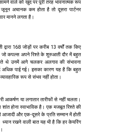
सामने वाले को खुद पर पूरी तरह भावनात्मक रूप
सवाल निखरेगी
 जूनून अचानक कम होता है तो दूसरा पार्टनर
पर्सनैलिटी और
बढ़ेगा हौसला
रवार मानने लगता है।
द्वारा 168 जोड़ों पर करीब 13 वर्षों तक किए
जो कपल्स अपने रिश्ते के शुरुआती दौर में बहुत
 रखते थे उनमें आगे चलकर अलगाव की संभावना
2 साल से कम
उम्र के बच्चों को
ाई अधिक पाई गई। इसका कारण यह है कि बहुत
स्मार्टफोन देने से
 व्यावहारिक रूप से संभव नहीं होता।
क्यों घट रही है
बोलने की क्षमता
जानिए विशेषज्ञ की
राय
री आकर्षण या लगातार तारीफों से नहीं चलता।
 शांत होना स्वाभाविक है। एक मजबूत रिश्ते की
जादी और एक-दूसरे के प्रति सम्मान में होती
ं। ध्यान रखने वाली बात यह भी है कि हर केयरिंग
है।