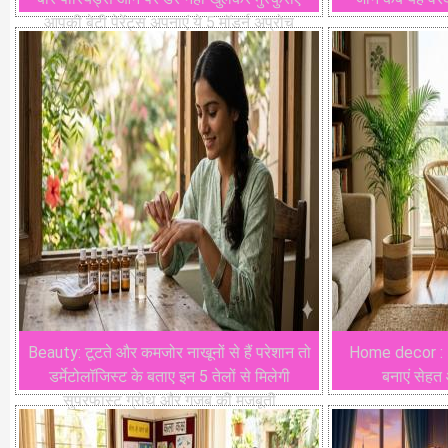
आपकी बेटी पेरेंट्स अपनाएं ये 5 मॉडर्न अप्रोच
Beauty: टूटते और कमजोर नाखूनों से हैं परेशान तो
Home decor : 4 
डर्मेटोलॉजिस्ट के बताए इन 5 तेलों से मिलेगी
बनाएं सेहत
सुपरफास्ट ग्रोथ और गजब की मजबूती