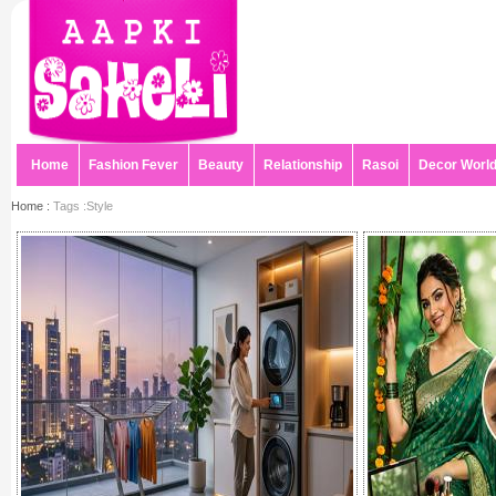
Home
Fashion Fever
Beauty
Relationship
Rasoi
Decor Worl
Home :
Tags :Style