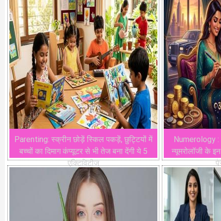
Parenting: स्क्रीन छोड़ें स्किल पकड़ें, छुट्टियों में
Numerology : भा
बच्चों का दिमाग कंप्यूटर से भी तेज बना देंगी ये 5
न्यूमरोलॉजी के इन
एक्टिविटीज
प