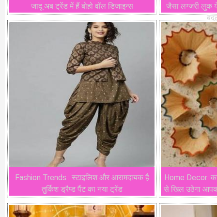
जादू अब ट्रेंड में हैं बोहो वॉल डिजाइन्स
जैसा लग्जरी लुक ये
बदल 
Fashion Trends : स्टाइलिश और आरामदायक है
Home Decor :कचरे
तुर्किश ड्रैप्ड पैंट का नया ट्रेंड
से खिल उठेगा आपक