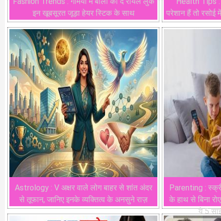
Fashion Trends : गर्मियों में बालों को दें रॉयल लुक
Health Tips : 
इन खूबसूरत जूड़ा हेयर स्टिक के साथ
परेशान हैं तो रसोई म
Astrology : V अक्षर वाले लोग बाहर से शांत अंदर
Parenting : स्क्रीन
से तूफान, जानिए इनके व्यक्तित्व के अनसुने राज़
के हाथ से बिना रो
ये 5 स