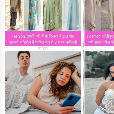
Fashion: तपती गर्मी में भी दिखना है कूल और
Fashion: बॉलीवुड
क्लासी, वॉर्डरोब में शामिल करें ये 8 समर-फ्रेंडली
गर्मी सफेद जींस क
साड़ियाँ