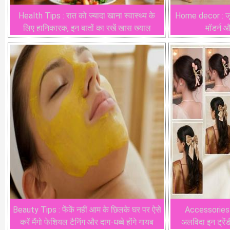
Health Tips : रात को ज्यादा खाना स्वास्थ्य के
Home decor : जूट 
लिए हानिकारक, इन बातों का रखें खास ख्याल
मॉडर्न 
Beauty Tips : फेंकें नहीं आम के छिलके घर पर ऐसे
Accessories : 
करें मैंगो फेशियल टैनिंग और दाग-धब्बे होंगे गायब
अलविदा इन ट्रेंड