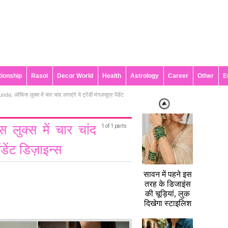
tionship
Rasoi
Decor World
Health
Astrology
Career
Other
E
: ऑफिस लुक्स में चार चांद लगाएंगे ये ट्रेंडी मंगलसूत्र पेंडेंट
ुक्स में चार चांद
1 of 1 parts
ेंडेंट डिज़ाइन्स
सावन में पहने इस
तरह के डिजाइंस
की चूड़ियां, लुक
दिखेगा स्टाइलिश