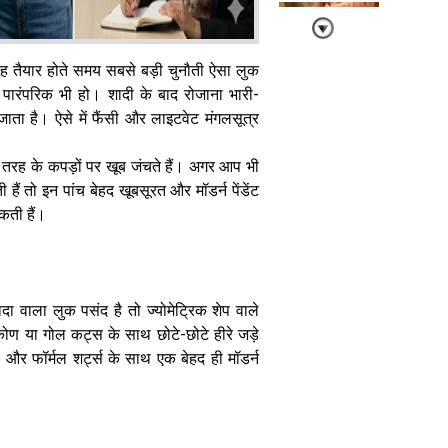
तैयार होते समय सबसे बड़ी चुनौती ऐसा लुक
 पारंपरिक भी हो। शादी के बाद रोजाना भारी-
ता है। ऐसे में फैंसी और लाइटवेट मंगलसूत्र
ट्रेडिशनल लुक में
चार चांद लगाएंगे
पर्ल कंगन हर
 तरह के कपड़ों पर खूब जंचते हैं। अगर आप भी
साड़ी के साथ
ैं तो इन पांच बेहद खूबसूरत और मॉडर्न पेंडेंट
दिखेंगे बेहद खास
ी हैं। ​
ा वाला लुक पसंद है तो ज्योमेट्रिक शेप वाले
रिकोण या गोल कट्स के साथ छोटे-छोटे हीरे जड़े
सावन में इन 6
जर्स और फॉर्मल शर्ट्स के साथ एक बेहद ही मॉडर्न
अनोखे और
खूबसूरत मेहंदी
डिजाइनों से
सजाएं अपने हाथ
हर कोई करेगा