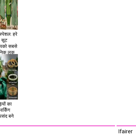
पेशल: हरे
ी सूट
 आपको सबसे
ूनिक लुक
ियों का
वर्किंग
पसंद बने
Ifairer