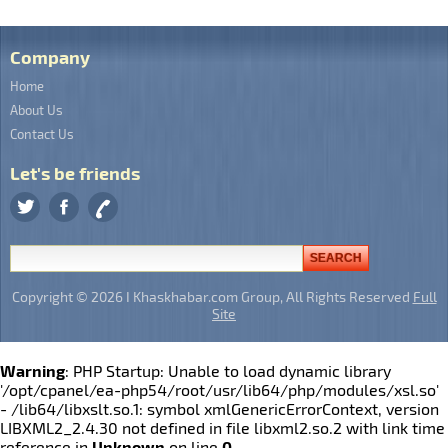
Company
Home
About Us
Contact Us
Let's be friends
Copyright © 2026 I Khaskhabar.com Group, All Rights Reserved
Full
Site
Warning
: PHP Startup: Unable to load dynamic library
'/opt/cpanel/ea-php54/root/usr/lib64/php/modules/xsl.so'
- /lib64/libxslt.so.1: symbol xmlGenericErrorContext, version
LIBXML2_2.4.30 not defined in file libxml2.so.2 with link time
reference in
Unknown
on line
0