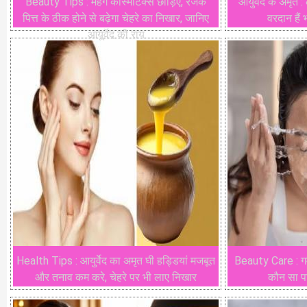
Beauty Tips : महंगे कॉस्मेटिक्स छोड़िए, रंजक
आयुर्वेद के अमृत 
पित्त के ठीक होने से बढ़ेगा चेहरे का निखार, जानिए
वरदान हैं 
आयुर्वेद की राय
Health Tips : आयुर्वेद का अमृत घी हड्डियां मजबूत
Beauty Care : गर्म 
और तनाव कम करे, चेहरे पर भी लाए निखार
कौन सा पा