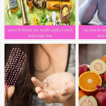
भृंगराज से त्रिफला तक, भारतीय आयुर्वेद ने रूस में
जब तनाव बन जाए ब
बनाई मजबूत जगह
बताए ग