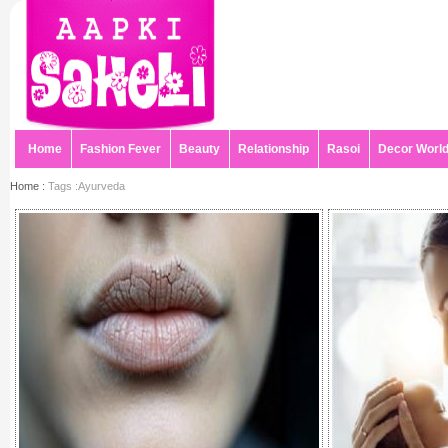
Home
Fashion Fever
Beauty
Relationship
Rasoi
Decor Worl
Home :
Tags :Ayurveda