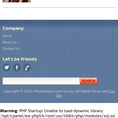
Company
Home
About Us
Contact Us
Let's be friends
Copyright © 2026 I Khaskhabar.com Group, All Rights Reserved
Full
Site
Warning
: PHP Startup: Unable to load dynamic library
'/opt/cpanel/ea-php54/root/usr/lib64/php/modules/xsl.so'