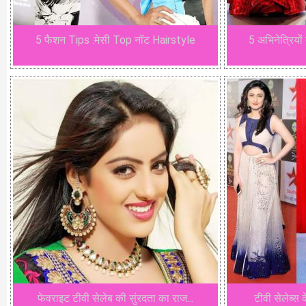
5 फैशन Tips :मेसी Top नॉट Hairstyle
5 अभिनेत्रियो
फेवराइट टीवी सेलेब की सुंरदता का राज...
टीवी सेलेब्स