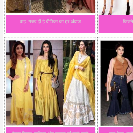
वाह...गजब ही है दीपिका का हर अंदाज
कितने 