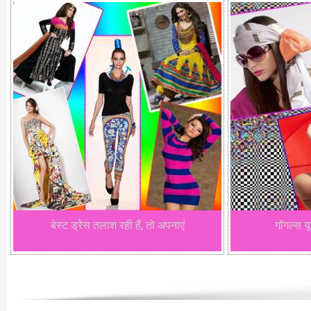
बेस्ट ड्रेस तलाश रही हैं, तो अपनाएं
गॉगल्स य