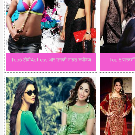
Top6 टीवीActress और उनकी नाइस क्लीवेज
Top 8:पारदर्शी