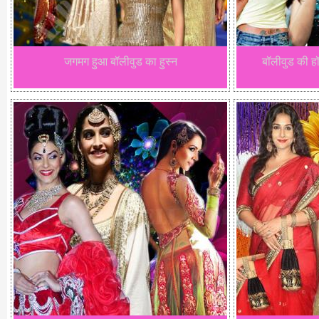
जगमग हुआ बॉलीवुड का हुस्न
बॉलीवुड की हॉट