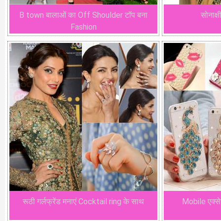
B town बालाओं का Off Shoulder टॉप बना
सोनाक्ष
Fashion
रूठी गर्लफ्रेंड मनाएं Cocktail ring के साथ
Mobile एक्से