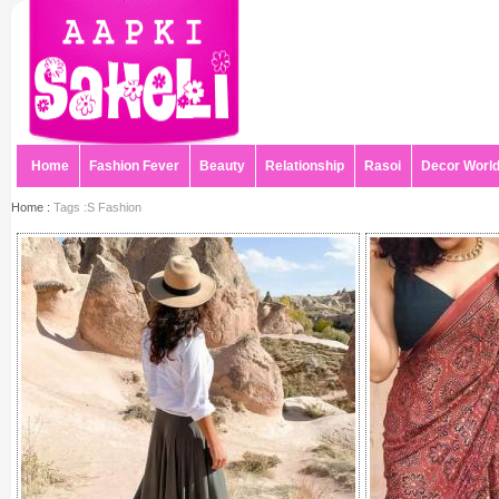
Home
Fashion Fever
Beauty
Relationship
Rasoi
Decor Worl
Home :
Tags :S Fashion