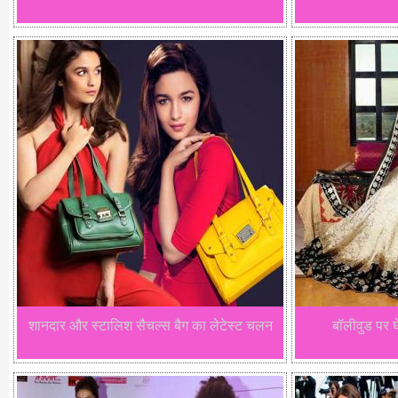
शानदार और स्टालिश सैचल्स बैग का लेटेस्ट चलन
बॉलीवुड पर घ