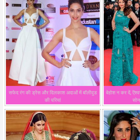
सफेद रंग की ड्रेस और दिलकाश अदाओं में बॉलीवुड
बेहोश न कर दें, ऎश्
की परियां
सोन