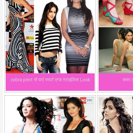
zebra print से पाएं स्मार्ट एण्ड स्टाइलिश Look
समर ट