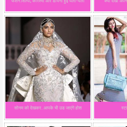
फैशन:शिल्पा, करिश्मा और डायना हुई यलो-यलो
क्या देखा अपन
सोनम को देखकर...आपके भी उड जाएंगे होश
स्ट