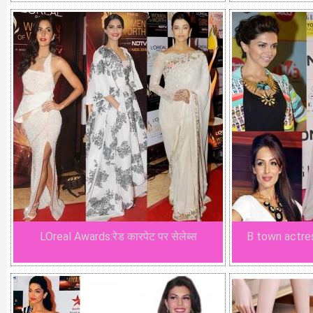
LOreal Awards:रेड कारपेट पर सेलेब्स
B town actre