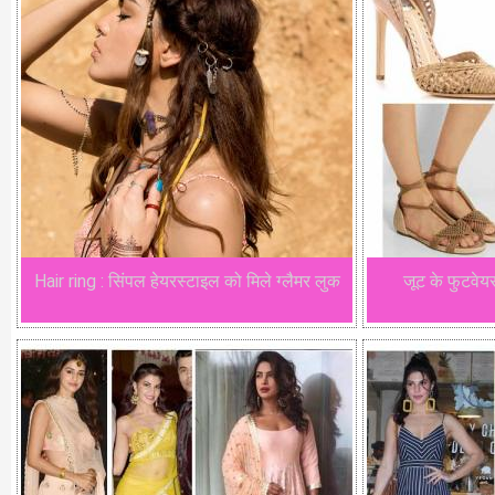
Hair ring : सिंपल हेयरस्टाइल को मिले ग्लैमर लुक
जूट के फुटवेयर