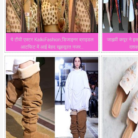
ये टीवी एक्टर KalkiFashion डि़जाइनर ब्राइडल
जाह्नवी कपूर ने
आटफिट में आई बेहद खूबसूरत नजर...
दशक 