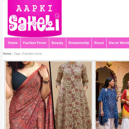
Home
Fashion Fever
Beauty
Relationship
Rasoi
Decor Worl
Home :
Tags :Fashion trend