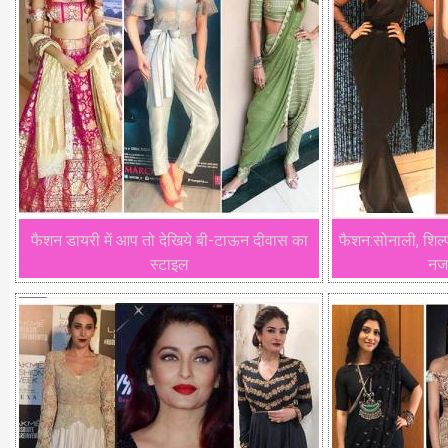
फैशन डायरी में आप तो देखिये बी-टाऊन दीवास का
फैशन:सोनाली, शिल
स्टाइल
नजा