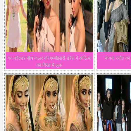
वन-शोल्डर पीच कलर की एम्बॉइडरी ड्रेस में आलिया
कंगना रनौत का 
का दिखा ये लुक