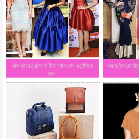
ऑफ शोल्डर ड्रेस से मिलें ग्लैमर और अट्रेक्टिव
फैशन टिप्स:बॉलीवु
लुक...