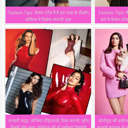
Fashion Tips: फैशन ट्रेंड में है इस तरह के हैंडबैग,
Fashion Tips: म
ऑफिस में दिखेगा क्लासी लुक
करें ये फैशन ट्रें
जान्हवी कपूर, जॉर्जिया एंड्रियानी, दिशा पटानी, तृप्ति
बॉलीवुड की हसीना
डिमरी और अन्य: बॉलीवुड की वो हसीनाएं जिन्होंने
लग्ज़री ब्रांड्स के