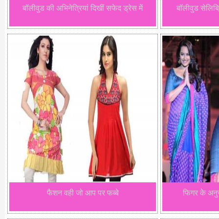
बॉलीवुड की अभिनेत्रियां दिखीं सफेद ड्रेस में
बॉलीवुड सेलिब्
फैशन वही जो आप पर फब्बे
फिगर के अनुस