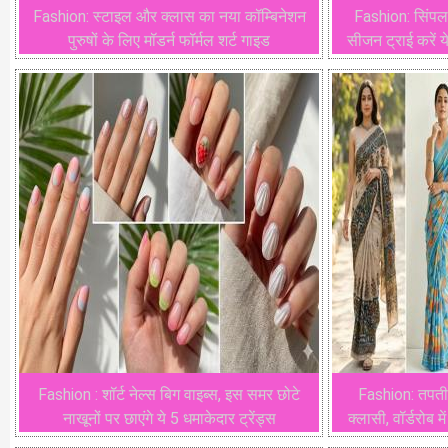
Fashion: स्टाइल और क्लास का नया कॉम्बिनेशन
Fashion: सिंपल
पुरुषों के लिए मॉडर्न फॉर्मल शर्ट गाइड
सीजन ट्राई करें ये
Fashion : शॉर्ट नेल्स बिग वाइब्स, इस समर छोटे
Fashion: तपती ग
नाखूनों पर छाएंगे ये 5 धमाकेदार ट्रेंड्स
क्लासी, वॉर्डरोब म