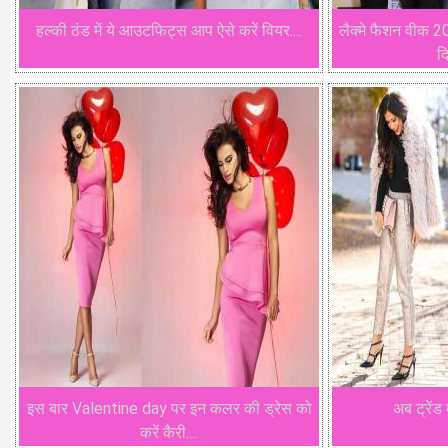
हल्की ठंड में ये आउटफिट्स आप ऐसे करें वियर....
लैक्मे फैशन वीक 
दि
इस बार Valentine day पर इन कलर की ड्रेस को
अब ट्रेंड 
करें कैरी....