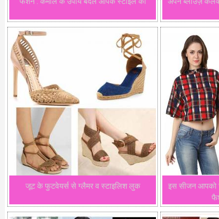
फैशन : कमाल के उपाय बदले आपके स्टाइल को
अपने ब्लाउज़ कलेक
जूट के फुटवेयर्स से ग्लैमर व स्टाइलिश लुक
इस सीजन आपको खूब
फै