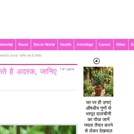
tionship
Rasoi
Decor World
Health
Astrology
Career
Other
E
ा सकते है अदरक, जानिए क्या है तरीका
कते है अदरक, जानिए
1 of 1 parts
घर पर ही उगाएं
औषधीय गुणों से
भरपूर दालचीनी
का पौधा जानें
गमला तैयार करने
से लेकर देखभाल