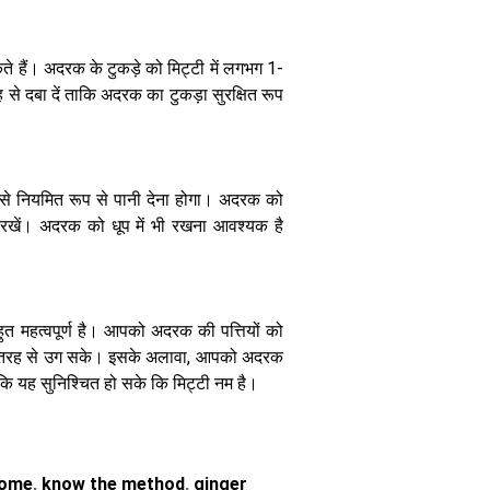
लिक्विड खाद
केमिकल को कहें
अलविदा और घर
े हैं। अदरक के टुकड़े को मिट्टी में लगभग 1-
पर ऐसे बनाएं
 से दबा दें ताकि अदरक का टुकड़ा सुरक्षित रूप
कंपोस्ट टी
से नियमित रूप से पानी देना होगा। अदरक को
 रखें। अदरक को धूप में भी रखना आवश्यक है
मानसून में पौधे को
बड़े गमले में शिफ्ट
करने का सही
तरीका, जानें वो
 महत्वपूर्ण है। आपको अदरक की पत्तियों को
सीक्रेट्स जो कोई
छी तरह से उग सके। इसके अलावा, आपको अदरक
नहीं बताता
कि यह सुनिश्चित हो सके कि मिट्टी नम है।
home
,
know the method
,
ginger