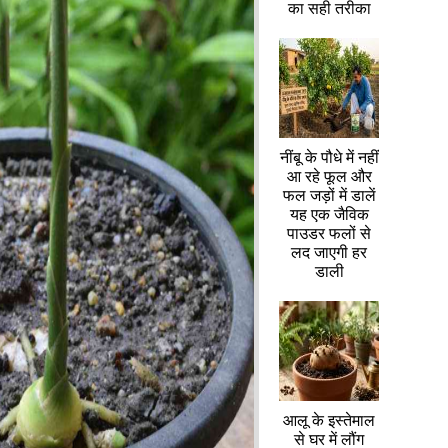
का सही तरीका
नींबू के पौधे में नहीं
आ रहे फूल और
फल जड़ों में डालें
यह एक जैविक
पाउडर फलों से
लद जाएगी हर
डाली
आलू के इस्तेमाल
से घर में लौंग