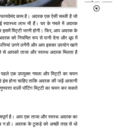
उगाने का आसान
और असरदार
तरीका
फायदेमंद काम है। अदरक एक ऐसी सब्जी है जो
्वास्थ्य लाभ भी हैं। घर के गमले में अदरक
र इसमें मिट्टी भरनी होगी। फिर, आप अदरक के
। अदरक को नियमित रूप से पानी देना और धूप में
पत्तियां उगने लगेंगी और आप इसका उपयोग खाने
गाने से आपको ताजा और स्वस्थ अदरक मिलता है
एक बार लगाएं
और महीनों तक
पाएं ताजी पालक
ो पहले एक उपयुक्त गमला और मिट्टी का चयन
जानिए कटाई का
इंच होना चाहिए ताकि अदरक की जड़ें आसानी
यह जादुई तरीका
गुणवत्ता वाली पॉटिंग मिट्टी का चयन कर सकते
्वपूर्ण है। आप एक ताजा और स्वस्थ अदरक का
ोंच न हो। अदरक के टुकड़े को अच्छी तरह से धो
पौधों के लिए अमृत
है यह जादुई