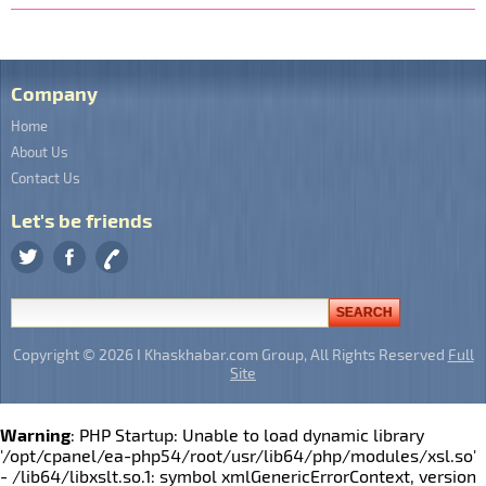
Company
Home
About Us
Contact Us
Let's be friends
Copyright © 2026 I Khaskhabar.com Group, All Rights Reserved
Full
Site
Warning
: PHP Startup: Unable to load dynamic library
'/opt/cpanel/ea-php54/root/usr/lib64/php/modules/xsl.so'
- /lib64/libxslt.so.1: symbol xmlGenericErrorContext, version