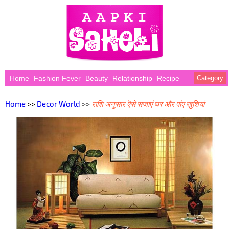
Home
Fashion Fever
Beauty
Relationship
Recipe
Category
Home
>>
Decor World
>>
राशि अनुसार ऎसे सजाएं घर और पांए खुशियां