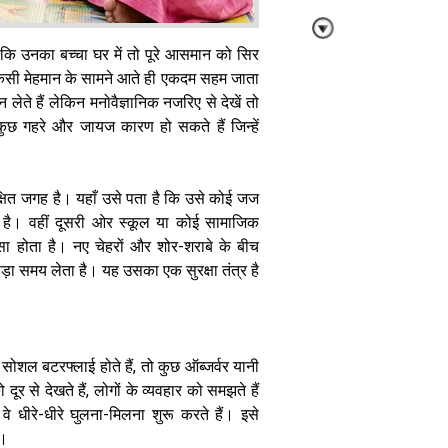
ं कि उनका बच्चा घर में तो पूरे आसमान को सिर
किसी मेहमान के सामने आते ही एकदम सहम जाता
ेते हैं लेकिन मनोवैज्ञानिक नजरिए से देखें तो
ुछ गहरे और जायज कारण हो सकते हैं जिन्हें
स्मार्ट चार्जिंग
सॉल्यूशंस: घर को
दें एक मॉडर्न और
स्टाइलिश लुक
्षित जगह है। यहाँ उसे पता है कि उसे कोई जज
 है। वहीं दूसरी ओर स्कूल या कोई सामाजिक
 होता है। नए चेहरों और शोर-शराबे के बीच
ड़ा समय लेता है। यह उसका एक सुरक्षा तंत्र है
बरसात में गेहूं
चावल होने लगते
सोशल बटरफ्लाई होते हैं, तो कुछ ऑब्जर्वर यानी
हैं खराब, इस तरह
दूर से देखते हैं, लोगों के व्यवहार को समझते हैं
करें स्टोर रहेगा
 धीरे-धीरे घुलना-मिलना शुरू करते हैं। इसे
फ्रेश
ा।