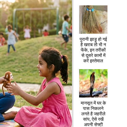
पुरानी झाड़ू हो गई
है खराब तो भी न
फेंके, इन तरीकों
से दूसरे कामों में
करें इस्तेमाल
मानसून में घर के
पास निकलने
लगते है जहरीले
सांप, ऐसे रखें
अपनी सेफ्टी