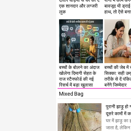
दीवार घड़ियों से घर को दें
पानी में काम करन
एक शानदार और लग्जरी
बावजूद भी ड्राई 
लुक
हाथ, तो ऐसे बना
बच्चों के बोलने का अंदाज
बच्चों की जेब म
खोलेगा दिमागी सेहत के
सिक्का: सही उम
राज स्टैनफोर्ड की नई
तरीके से दें पॉक
रिसर्च में बड़ा खुलासा
बनेंगे जिम्मेदार
Mixed Bag
पुरानी झाड़ू हो
दूसरे कामों में क
घर में झाड़ू क
जाता है, लेकि