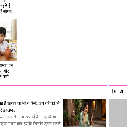
े के
रहते है
एं सॉफ्ट
ें समझ का
्र और
ेट मनी,
Ifairer
 गई है खराब तो भी न फेंके, इन तरीकों से
रें इस्तेमाल
ा इस्तेमाल रोजाना सफाई के लिए किया
न कुछ समय बाद इसके तिनके टूटने लगते