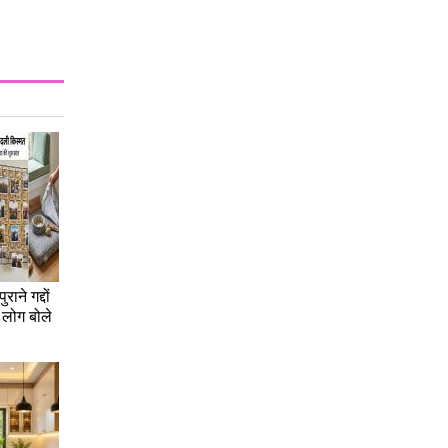
राने गद्दों
 लोग बोले