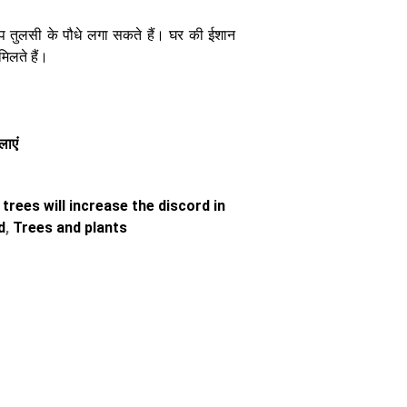
उपाय
 तुलसी के पौधे लगा सकते हैं। घर की ईशान
मिलते हैं।
लाएं
घर का अग्नि कोण
सुख-समृद्धि के
लिए कैसा होना
चाहिए किचन का
trees will increase the discord in
वास्तु
d
,
Trees and plants