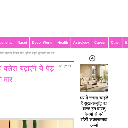
tionship
Rasoi
Decor World
Health
Astrology
Career
Other
E
श बढ़ाएंगे ये पेड़ पौधे, हमेशा रहेगी नुकसान की मार
लेश बढ़ाएंगे ये पेड़
1 of 1 parts
ी मार
घर में रखना चाहते
हैं सुख-समृद्धि का
वास! इन वास्तु
नियमों से बनी
रहेगी सकारात्मक
ऊर्जा