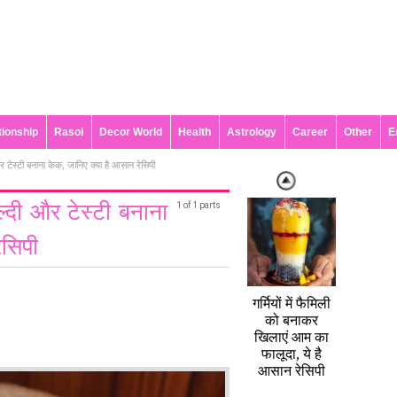
tionship
Rasoi
Decor World
Health
Astrology
Career
Other
E
र टेस्टी बनाना केक, जानिए क्या है आसान रेसिपी
ल्दी और टेस्टी बनाना
1 of 1 parts
ेसिपी
गर्मियों में फैमिली
को बनाकर
खिलाएं आम का
फालूदा, ये है
आसान रेसिपी