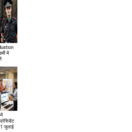
duation
मी में
ं
ें
्रेसिडेंट
31 जुलाई