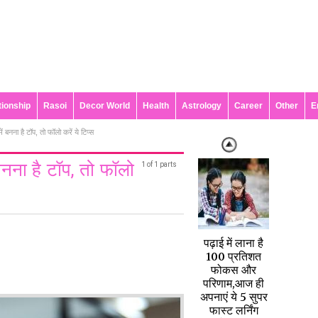
tionship
Rasoi
Decor World
Health
Astrology
Career
Other
E
नना है टॉप, तो फॉलो करें ये टिप्स
नना है टॉप, तो फॉलो
1 of 1 parts
पढ़ाई में लाना है
100 प्रतिशत
फोकस और
परिणाम,आज ही
अपनाएं ये 5 सुपर
फास्ट लर्निंग