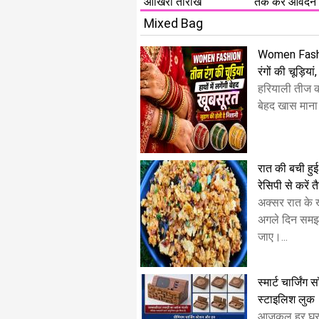
आखिरी तारीख
तक करें आवेदन
Mixed Bag
Women Fashion
रंगों की चूड़िया
हरियाली तीज क
बेहद खास माना 
रात की बची हुई 
रेसिपी से करें त
अक्सर रात के ख
अगले दिन समझ
जाए।...
स्मार्ट चार्जिंग
स्टाइलिश लुक
​आजकल हर घर मे