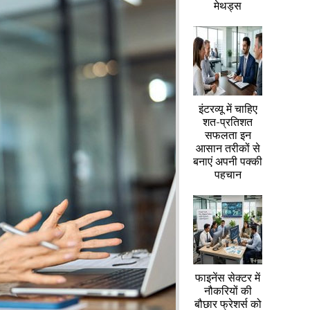
मेथड्स
इंटरव्यू में चाहिए
शत-प्रतिशत
सफलता इन
आसान तरीकों से
बनाएं अपनी पक्की
पहचान
फाइनेंस सेक्टर में
नौकरियों की
बौछार फ्रेशर्स को