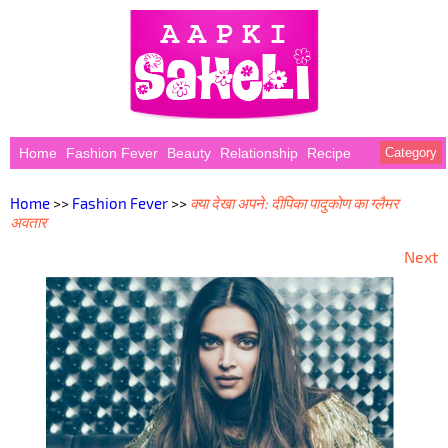
Home
Fashion Fever
Beauty
Relationship
Recipe
Category
Home
>>
Fashion Fever
>>
क्या देखा अपने: दीपिका पादुकोण का ग्लैमर
अवतार
Next