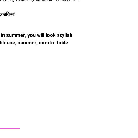
ं लडकियां
e in summer
,
you will look stylish
 blouse
,
summer
,
comfortable