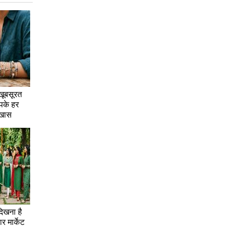
 खूबसूरत
पके हर
 खास
िखना है
र मार्केट