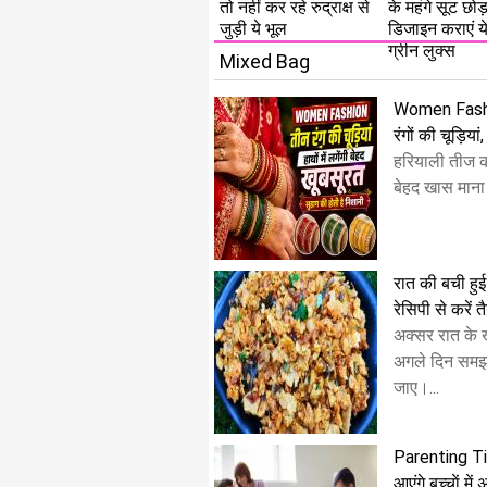
तो नहीं कर रहे रुद्राक्ष से
के महंगे सूट छो
जुड़ी ये भूल
डिजाइन कराएं ये 
ग्रीन लुक्स
Mixed Bag
Women Fashion
रंगों की चूड़िया
हरियाली तीज क
बेहद खास माना 
रात की बची हुई 
रेसिपी से करें त
अक्सर रात के ख
अगले दिन समझ
जाए।...
Parenting Tips
आएंगे बच्चाें में