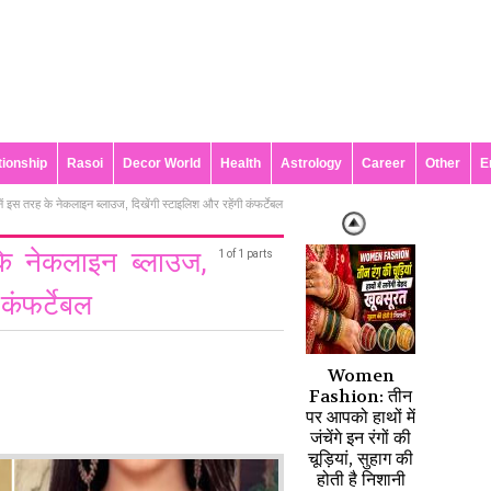
tionship
Rasoi
Decor World
Health
Astrology
Career
Other
E
 पहनें इस तरह के नेकलाइन ब्लाउज, दिखेंगी स्टाइलिश और रहेंगी कंफर्टेबल
ह के नेकलाइन ब्लाउज,
1 of 1 parts
 कंफर्टेबल
Women
Fashion: तीन
पर आपको हाथों में
जंचेंगे इन रंगों की
चूड़ियां, सुहाग की
होती है निशानी