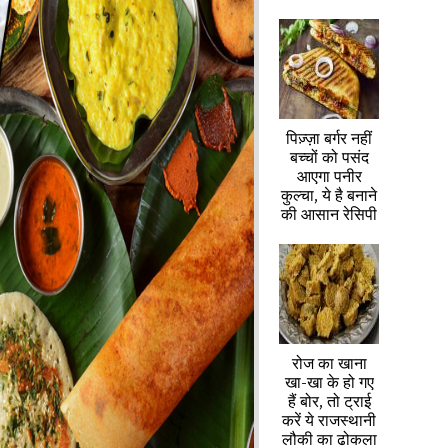
पिज़्ज़ा बर्गर नहीं
बच्चों को पसंद
आएगा पनीर
कुल्चा, ये है बनाने
की आसान रेसिपी
रोज का खाना
खा-खा के हो गए
हैं बोर, तो ट्राई
करें ये राजस्थानी
लौकी का ढोकला