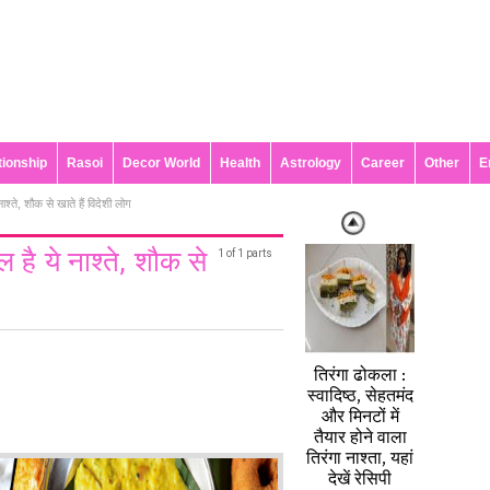
tionship
Rasoi
Decor World
Health
Astrology
Career
Other
E
ाश्ते, शौक से खाते हैं विदेशी लोग
 है ये नाश्ते, शौक से
1 of 1 parts
तिरंगा ढोकला :
स्वादिष्ठ, सेहतमंद
और मिनटों में
तैयार होने वाला
तिरंगा नाश्ता, यहां
देखें रेसिपी