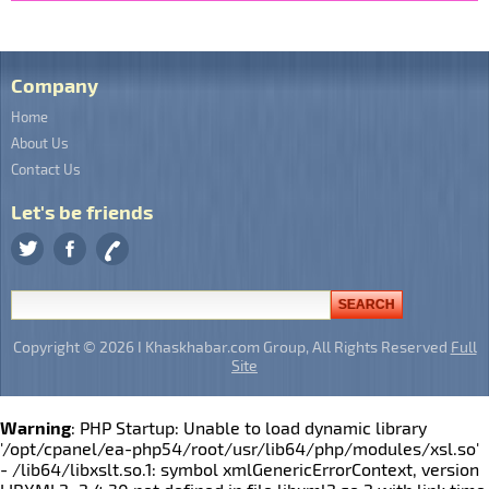
Company
Home
About Us
Contact Us
Let's be friends
Copyright © 2026 I Khaskhabar.com Group, All Rights Reserved
Full
Site
Warning
: PHP Startup: Unable to load dynamic library
'/opt/cpanel/ea-php54/root/usr/lib64/php/modules/xsl.so'
- /lib64/libxslt.so.1: symbol xmlGenericErrorContext, version