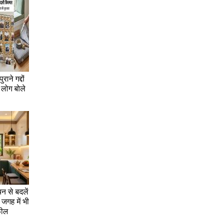
राने गद्दों
 लोग बोले
चन से बदलें
जगह में भी
फील