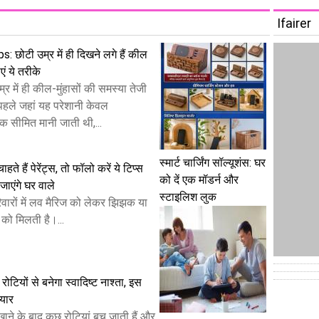
Ifairer
: छोटी उम्र में ही दिखने लगे हैं कील
एं ये तरीके
में ही कील-मुंहासों की समस्या तेजी
 पहले जहां यह परेशानी केवल
क सीमित मानी जाती थी,...
स्मार्ट चार्जिंग सॉल्यूशंस: घर
हते हैं पेरेंट्स, तो फॉलो करें ये टिप्स
को दें एक मॉडर्न और
ाएंगे घर वाले
स्टाइलिश लुक
ारों में लव मैरिज को लेकर झिझक या
को मिलती है।...
रोटियों से बनेगा स्वादिष्ट नाश्ता, इस
ैयार
ाने के बाद कुछ रोटियां बच जाती हैं और