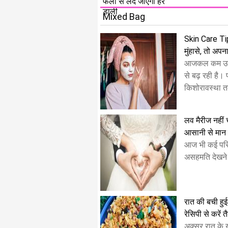
फलों से लद जाएगी हर
डाली
Mixed Bag
Skin Care Tips
मुंहासे, तो अपना
आजकल कम उम्र 
से बढ़ रही है।
किशोरावस्था त
लव मैरीज नहीं चा
आसानी से मान ज
आज भी कई परिव
असहमति देखने 
रात की बची हुई 
रेसिपी से करें त
अक्सर रात के ख