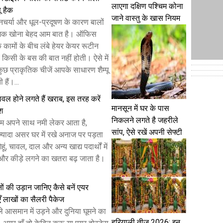
लाएगा दक्षिण पश्चिम कोना
पू हैक
जाने वास्तु के खास नियम
नचर्या और धूल-प्रदूषण के कारण बालों
मक खोना बेहद आम बात है। ऑफिस
 कामों के बीच लंबे हेयर केयर रूटीन
किसी के बस की बात नहीं होती। ऐसे में
 कुछ प्राकृतिक चीजें आपके साधारण शैम्पू
हैं।...
 चावल होने लगते हैं खराब, इस तरह करें
मानसून में घर के पास
ेश
निकलने लगते है जहरीले
म अपने साथ नमी लेकर आता है,
सांप, ऐसे रखें अपनी सेफ्टी
यादा असर घर में रखे अनाज पर पड़ता
हूं, चावल, दाल और अन्य खाद्य पदार्थों में
और कीड़े लगने का खतरा बढ़ जाता है।
ों की उड़ान जानिए कैसे बनें एयर
ँ लाखों का सैलरी पैकेज
े आसमान में उड़ने और दुनिया घूमने का
हरियाली तीज 2026: इन