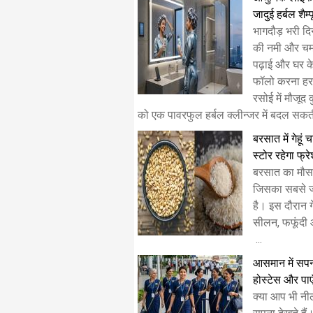
जादुई हर्बल शैम्
भागदौड़ भरी दि
की नमी और च
पढ़ाई और घर के
फॉलो करना हर 
रसोई में मौजूद
को एक पावरफुल हर्बल क्लीन्जर में बदल सकती 
बरसात में गेहूं
स्टोर रहेगा फ्र
बरसात का मौस
जिसका सबसे ज्
है। इस दौरान गे
सीलन, फफूंदी 
...
​आसमान में सपन
होस्टेस और पाए
क्या आप भी नील