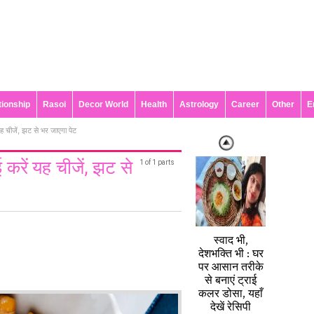
tionship
Rasoi
Decor World
Health
Astrology
Career
Other
E
यह चीजें, झट से भर जाएगा पेट
 करें यह चीजें, झट से
1 of 1 parts
स्वाद भी,
देशभक्ति भी : घर
पर आसान तरीके
से बनाएं ट्राई
कलर डोसा, यहाँ
देखें रेसिपी