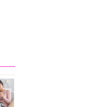
बताई आसान नी
मूवमेंट
सिर्फ मीठी चीजों
में ही नहीं, इन
पैक्ड फूड्स में भी
छिपी होती है चीनी