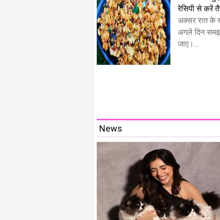
रेसिपी से करें त
अक्सर रात के ख
अगले दिन समझ
जाए।...
News