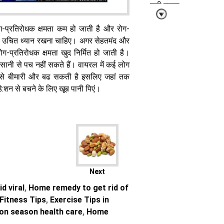
सही मात्रा
-प्रतिरोधक क्षमता कम हो जाती है और रोग-
का उचित ध्यान रखना चाहिए। अगर सेहतमंद और
ोग-प्रतिरोधक क्षमता खुद निर्मित हो जाती है।
आसानी से पच नहीं सकते हैं। वायरल में कई लोग
ने से बीमारी और बढ सकती है इसलिए जहां तक
थके हुए दिमाग को
े:शन से बचने के लिए खूब पानी पिएं।
ऐसे करें रीसेट,
सारा दिन रहेंगे
रिफ्रेश
Next
Health Tips:
d viral
,
Home remedy to get rid of
क्या आप घुटनों के
Fitness Tips
,
Exercise Tips in
दर्द और जकड़न
से परेशान हैं,
n season health care
,
Home
आयुष मंत्रालय ने