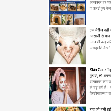
​आजकल हर घर मे
व उलझे हुए केबल 
लव मैरीज नहीं चा
आसानी से मान ज
आज भी कई परिव
असहमति देखने 
Skin Care Tips
मुंहासे, तो अपना
आजकल कम उम्र 
से बढ़ रही है।
किशोरावस्था त
रात की बची हुई 