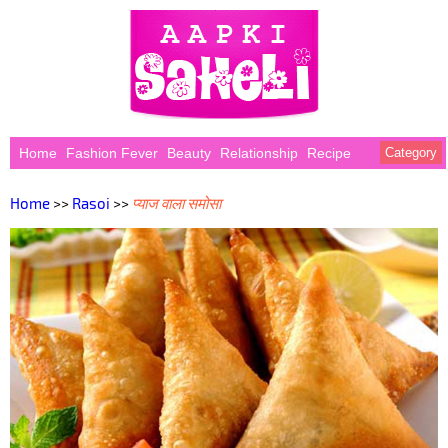
Home
Fashion Fever
Beauty
Relationship
Recipe
Category
Home
>>
Rasoi
>>
प्याज वाला समोसा