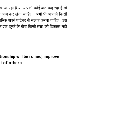
सवाल निखरेगी
ीच आ रहा है या आपको कोई बात कह रहा है तो
पर्सनैलिटी और
बढ़ेगा हौसला
 कंफर्म कर लेना चाहिए। अभी भी आपको किसी
 बल्कि अपने पार्टनर से सलाह करना चाहिए। इस
र एक दूसरे के बीच किसी तरह की दिक्कत नहीं
2 साल से कम
उम्र के बच्चों को
ionship will be ruined
,
improve
स्मार्टफोन देने से
t of others
क्यों घट रही है
बोलने की क्षमता
जानिए विशेषज्ञ की
राय