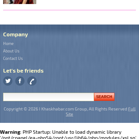
Company
Home
About Us
Contact Us
Let's be friends
Copyright © 2026 I Khaskhabar.com Group, All Rights Reserved
Full
Site
Warning
: PHP Startup: Unable to load dynamic library
'/opt/cpanel/ea-php54/root/usr/lib64/php/modules/xsl.so'