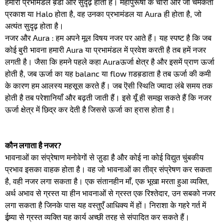
हमारा प्रभामंडल ब़डा और सुदृढ़ होता है। महापुरूषों के चारों ओर जो चमकता
प्रकाश या Halo होता है, वह उनका प्रभामंडल या Aura ही होता है, जो
अत्यंत सुदृढ़ होता है।
नजर और Aura : हम अपने मूल विषय नजर पर आते हैं। यह स्पष्ट है कि जब
कोई बुरी भावना हमारी Aura या प्रभामंडल में प्रवेश करती है तब हमें नजर
लगती है। जैसा कि हमने पहले कहा Auraऊर्जा क्षेत्र है और इसमें प्राण ऊर्जा
होती है, जब ऊर्जा का यह balanc या flow ग़डब़डाता है तब ऊर्जा की कमी
के कारण हम आलस्य महसूस करते हैं। जब ऎसी स्थिति ज्यादा लंबे समय तक
होती है तब परेशानियाँ और बढ़ती जाती हैं। इसे यूँ ही समझ सकते हैं कि नजर
ऊर्जा क्षेत्र में छिद्र कर देती है जिससे ऊर्जा का ह्रास होता है।
कौन लगाता है नजर?
भावनाओं का संप्रेषाण मनोवेगों से जु़डा है और कोई ना कोई विद्युत चुंबकीय
प्रभाव इसका वाहक होता है। वह जो भावनाओं का तीव्र संप्रेषण कर सकता
है, वही नजर लगा सकता है। एक संतानहीन माँ, एक भूखा मरता हुआ व्यक्ति,
अर्थ अभाव से ग्रस्त या हीन भावनाओं से ग्रस्त एक रिश्तेदार, उन सबको नजर
लगा सकता है जिनके पास यह वस्तुएँ आधिक्य में हों। निराशा के गहरे गर्त में
ईष्र्या से ग्रस्त व्यक्ति यह कार्य अच्छी तरह से संपादित कर सकते हैं।