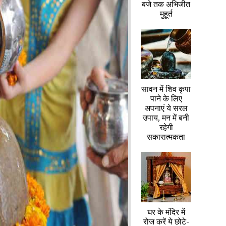
बजे तक अभिजीत
मुहूर्त
सावन में शिव कृपा
पाने के लिए
अपनाएं ये सरल
उपाय, मन में बनी
रहेगी
सकारात्मकता
घर के मंदिर में
रोज करें ये छोटे-