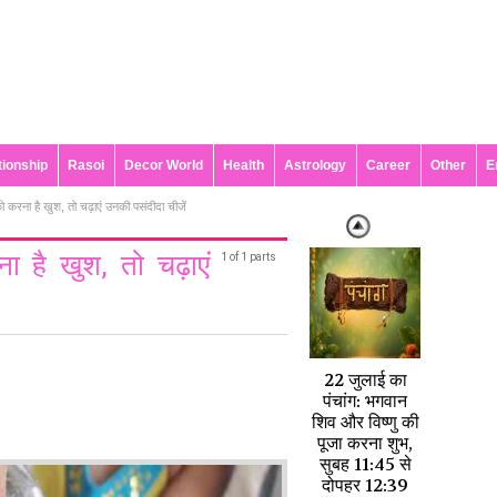
tionship
Rasoi
Decor World
Health
Astrology
Career
Other
E
ो करना है खुश, तो चढ़ाएं उनकी पसंदीदा चीजें
ा है खुश, तो चढ़ाएं
1 of 1 parts
22 जुलाई का
पंचांग: भगवान
शिव और विष्णु की
पूजा करना शुभ,
सुबह 11:45 से
दोपहर 12:39