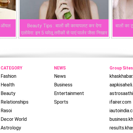
यर ऑयल
Beauty Tips : बालों की कायापलट कर देगा
बालों का 
एलोवेरा: इन 5 घरेलू तरीकों से पाएं पार्लर जैसा निखार
CATEGORY
NEWS
Group Sites
Fashion
News
khaskhaba
Health
Business
aapkisahel
Beauty
Entertainment
astrosaath
Relationships
Sports
ifairer.com
Rasoi
iautoindia.
Decor World
business.k
Astrology
results.kh