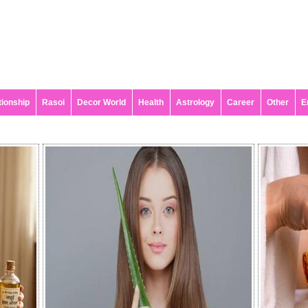
tionship
Rasoi
Decor World
Health
Astrology
Career
Other
E