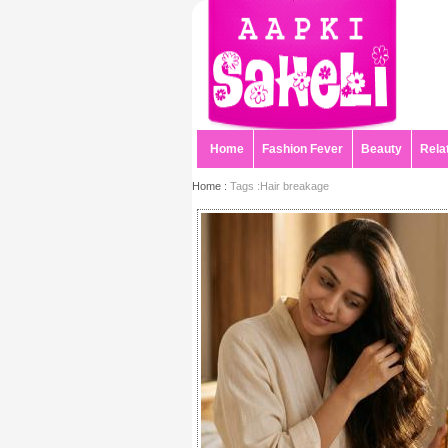
Home
Fashion Fever
Beauty
Rela
Home :
Tags :Hair breakage