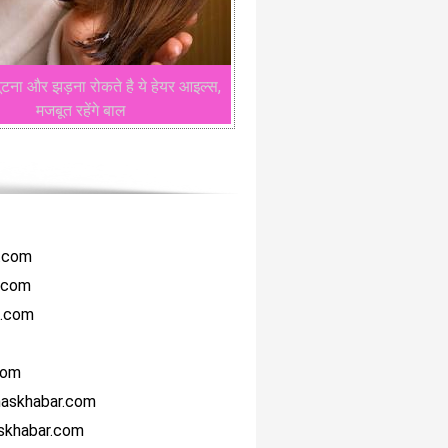
टूटना और झड़ना रोकते है ये हेयर आइल्स,
मजबूत रहेंगे बाल
r.com
i.com
i.com
com
haskhabar.com
askhabar.com