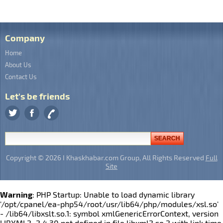
Company
Home
About Us
Contact Us
Let's be friends
Copyright © 2026 I Khaskhabar.com Group, All Rights Reserved
Full
Site
Warning
: PHP Startup: Unable to load dynamic library
'/opt/cpanel/ea-php54/root/usr/lib64/php/modules/xsl.so'
- /lib64/libxslt.so.1: symbol xmlGenericErrorContext, version
LIBXML2_2.4.30 not defined in file libxml2.so.2 with link time