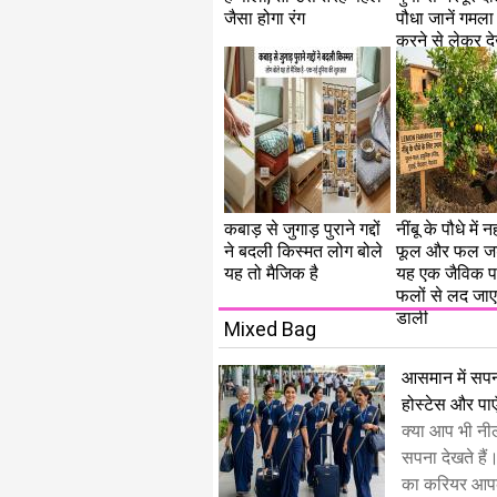
जैसा होगा रंग
पौधा जानें गमला
करने से लेकर 
सही तरीका
कबाड़ से जुगाड़ पुराने गद्दों
नींबू के पौधे में 
ने बदली किस्मत लोग बोले
फूल और फल जड़ों
यह तो मैजिक है
यह एक जैविक 
फलों से लद जाए
डाली
Mixed Bag
​आसमान में सपन
होस्टेस और पाए
क्या आप भी नील
सपना देखते हैं
का करियर आपक