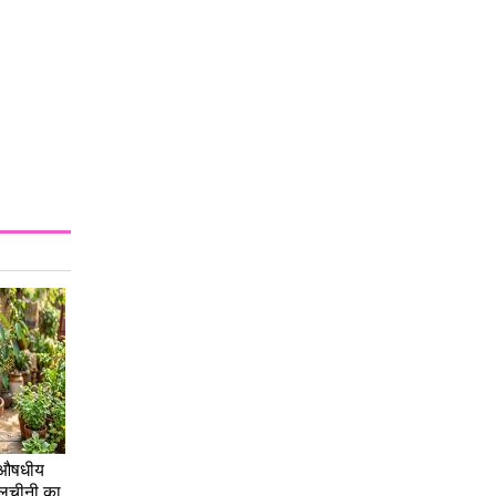
ं औषधीय
दालचीनी का