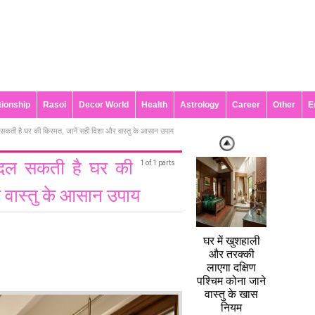
tionship
Rasoi
Decor World
Health
Astrology
Career
Other
E
 सकती है घर की किस्मत, जानें सही दिशा और वास्तु के आसान उपाय
बदल सकती है घर की
1 of 1 parts
र वास्तु के आसान उपाय
घर में खुशहाली
और तरक्की
लाएगा दक्षिण
पश्चिम कोना जाने
वास्तु के खास
नियम