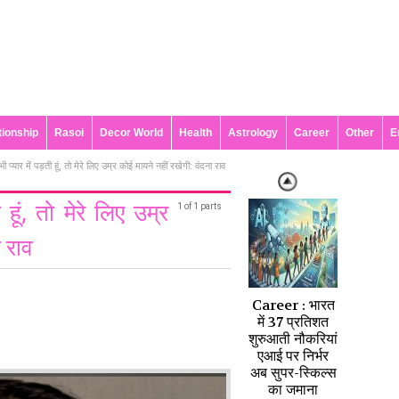
tionship
Rasoi
Decor World
Health
Astrology
Career
Other
E
 प्यार में पड़ती हूं, तो मेरे लिए उम्र कोई मायने नहीं रखेगी: वंदना राव
 हूं, तो मेरे लिए उम्र
1 of 1 parts
ा राव
Career : भारत
में 37 प्रतिशत
शुरुआती नौकरियां
एआई पर निर्भर
अब सुपर-स्किल्स
का जमाना