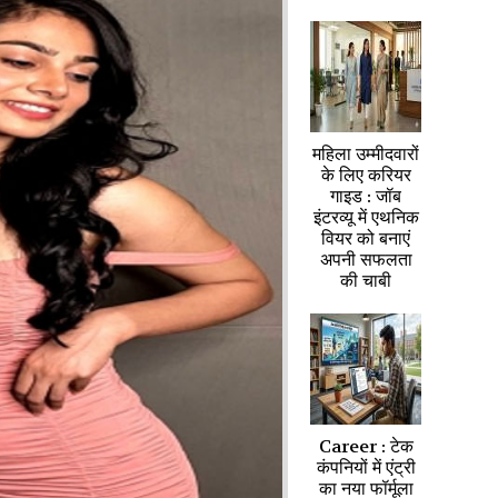
महिला उम्मीदवारों
के लिए करियर
गाइड : जॉब
इंटरव्यू में एथनिक
वियर को बनाएं
अपनी सफलता
की चाबी
Career : टेक
कंपनियों में एंट्री
का नया फॉर्मूला