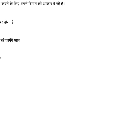
अभिनेत्रियां,
ीकार करने के लिए अपने दिमाग को आकार दे रहे हैं।
एक्टिंग ही नहीं
बिजनेस में भी है
माहिर
र होता है
हे जाऐंगे आप
नुसरत भरूचा को
o
पति के तौर पर
लड़के में चाहिए ये
क्वालिटीज