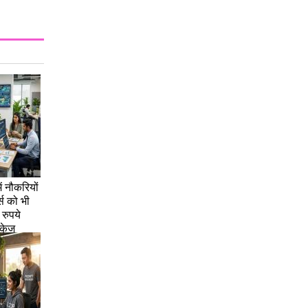
ें नौकरियों
्स को भी
रुपये
ैकेज