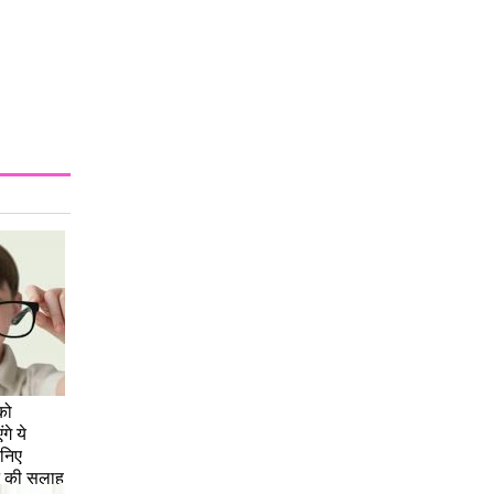
Moms &
Baby Care:
बच्चों के बेहतर
मानसिक और
शारीरिक विकास
में बाधा है
एनीमिया, ऐसे करें
बचाव
को
गे ये
निए
न की सलाह