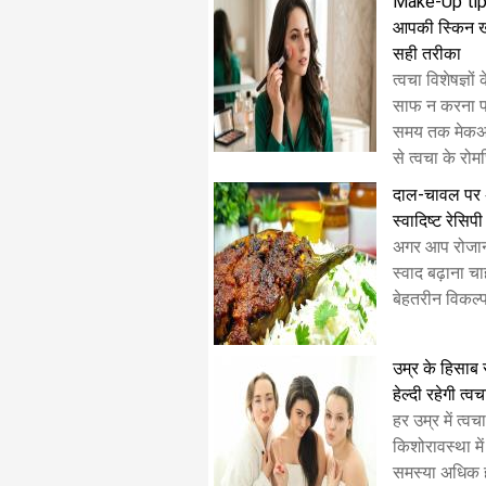
Make-Up tips ;
आपकी स्किन खर
सही तरीका
त्वचा विशेषज्ञो
साफ न करना पर
समय तक मेकअप,
से त्वचा के रोमछ
दाल-चावल पर अच्
स्वादिष्ट रेसिपी
अगर आप रोजान
स्वाद बढ़ाना चाह
बेहतरीन विकल्प 
उम्र के हिसाब 
हेल्दी रहेगी त्वच
हर उम्र में त्
किशोरावस्था म
समस्या अधिक होत