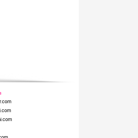
s
r.com
i.com
hi.com
.com