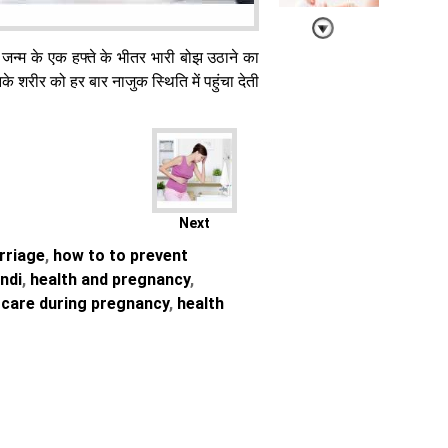
जन्म के एक हफ्ते के भीतर भारी बोझ उठाने का
नके शरीर को हर बार नाजुक स्थिति में पहुंचा देती
Parenting
Tips: बेबी की
स्किन पर बिल्कुल
न लगाएं ये
प्रोडक्ट्स, हो
सकता है नुकसान
Next
rriage
,
how to to prevent
ndi
,
health and pregnancy
,
care during pregnancy
,
health
भीषण गर्मी में बच्चों
को हीट स्ट्रोक
का सबसे ज्यादा
खतरा, घबराएं
नहीं, इन बातों का
रखें ध्यान