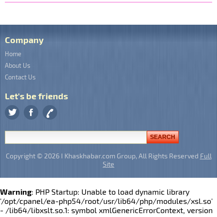
Company
Home
About Us
Contact Us
Let's be friends
Copyright © 2026 I Khaskhabar.com Group, All Rights Reserved
Full
Site
Warning
: PHP Startup: Unable to load dynamic library
'/opt/cpanel/ea-php54/root/usr/lib64/php/modules/xsl.so'
- /lib64/libxslt.so.1: symbol xmlGenericErrorContext, version