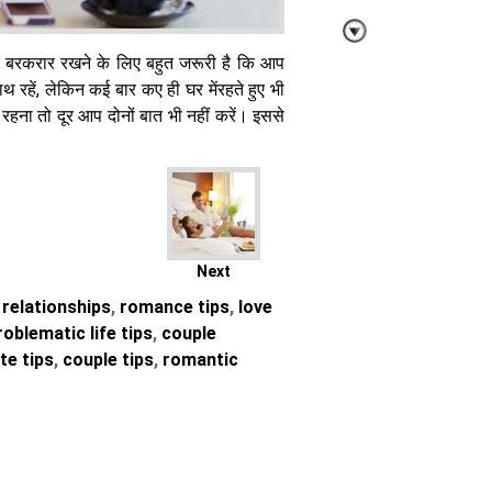
ाहट बरकरार रखने के लिए बहुत जरूरी है कि आप
हें, लेकिन कई बार कए ही घर मेंरहते हुए भी
स रहना तो दूर आप दोनों बात भी नहीं करें। इससे
मैच्योरिटी या मनी
आखिर बड़ी उम्र
के लड़कों में ऐसा
क्या देखते हैं
लड़कियां जो तुरंत
दे बैठती हैं दिल
Next
relationships
,
romance tips
,
love
oblematic life tips
,
couple
te tips
,
couple tips
,
romantic
सम वन स्पेशल से
मिलने की कर रहे
हैं तैयारी, तो इस
तरह बनाएं अपना