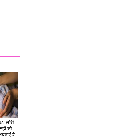
पहला इंप्रेशन
Relationship:
आधुनिक युग में
प्यार की उलझन,
क्या आपका रिश्ता
स्लो बर्न है या
सिचुएशनशिप
s: लोरी
नहीं सो
अपनाएं ये