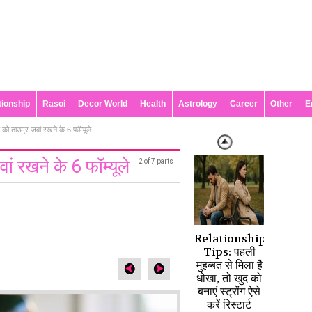
tionship
Rasoi
Decor World
Health
Astrology
Career
Other
E
े को ताउम्र जवां रखने के 6 फॉम्यूले
वां रखने के 6 फॉम्यूले
2 of 7 parts
Relationship
Tips: पहली
मुहब्बत से मिला है
धोखा, तो खुद को
बनाएं स्ट्रोंग ऐसे
करें रिस्टार्ट