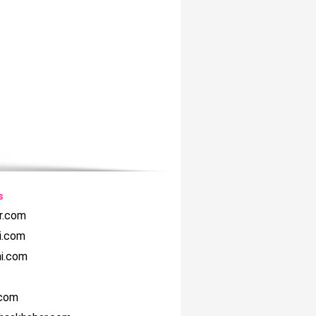
s
r.com
i.com
hi.com
.com