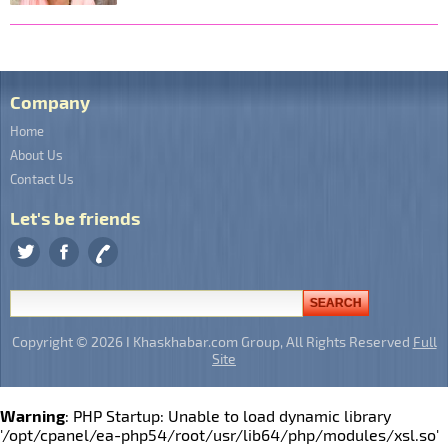
Company
Home
About Us
Contact Us
Let's be friends
Copyright © 2026 I Khaskhabar.com Group, All Rights Reserved
Full
Site
Warning
: PHP Startup: Unable to load dynamic library
'/opt/cpanel/ea-php54/root/usr/lib64/php/modules/xsl.so'