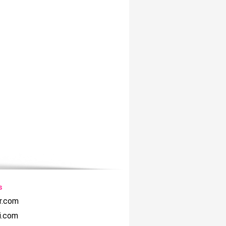
s
r.com
i.com