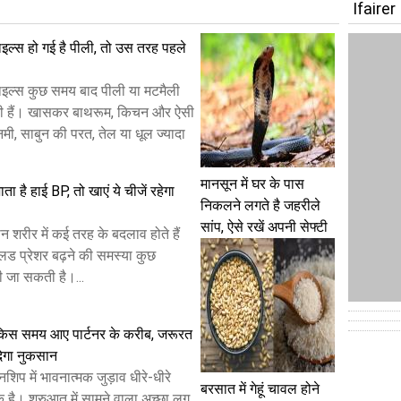
Ifairer
इल्स हो गई है पीली, तो उस तरह पहले
इल्स कुछ समय बाद पीली या मटमैली
 हैं। खासकर बाथरूम, किचन और ऐसी
नमी, साबुन की परत, तेल या धूल ज्यादा
मानसून में घर के पास
ो जाता है हाई BP, तो खाएं ये चीजें रहेगा
निकलने लगते है जहरीले
सांप, ऐसे रखें अपनी सेफ्टी
ौरान शरीर में कई तरह के बदलाव होते हैं
ड प्रेशर बढ़ने की समस्या कुछ
खी जा सकती है।...
 किस समय आए पार्टनर के करीब, जरूरत
देगा नुकसान
शिप में भावनात्मक जुड़ाव धीरे-धीरे
बरसात में गेहूं चावल होने
क है। शुरुआत में सामने वाला अच्छा लग