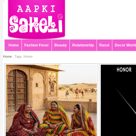
Home
Fashion Fever
Beauty
Relationship
Rasoi
Decor Worl
Home :
Tags :Honor