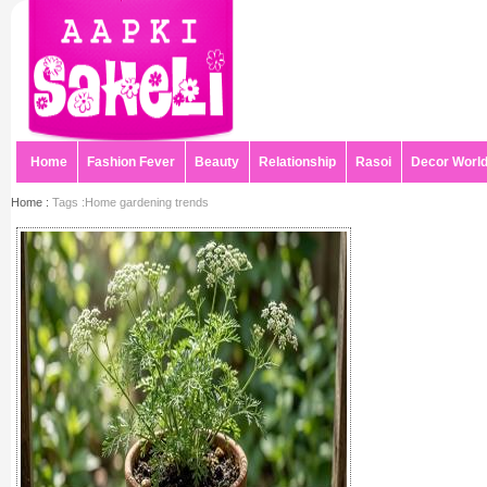
Home
Fashion Fever
Beauty
Relationship
Rasoi
Decor Worl
Home :
Tags :Home gardening trends