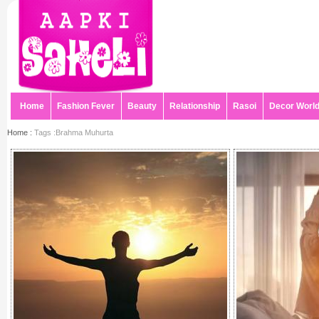
Home
Fashion Fever
Beauty
Relationship
Rasoi
Decor Worl
Home :
Tags :Brahma Muhurta