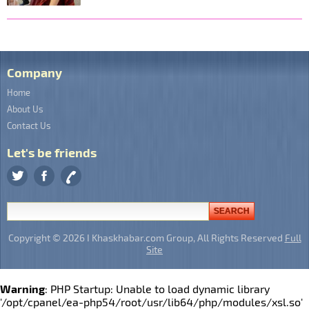
Company
Home
About Us
Contact Us
Let's be friends
Copyright © 2026 I Khaskhabar.com Group, All Rights Reserved
Full
Site
Warning
: PHP Startup: Unable to load dynamic library
'/opt/cpanel/ea-php54/root/usr/lib64/php/modules/xsl.so'