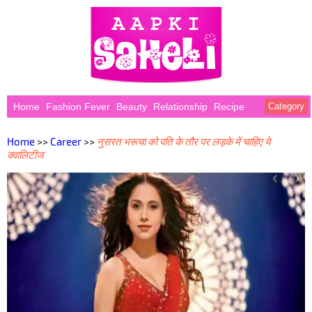
Home
Fashion Fever
Beauty
Relationship
Recipe
Category
Home
>>
Career
>>
नुसरत भरूचा को पति के तौर पर लड़के में चाहिए ये
क्वालिटीज